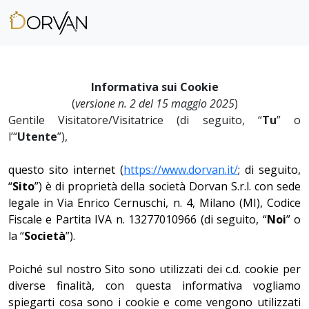
Informativa sui Cookie
(
versione n. 2 del
15 maggio 2025
)
Gentile Visitatore/Visitatrice (di seguito, “
Tu
” o
l’“
Utente
”),
questo sito internet (
https://www.dorvan.it/
; di seguito,
“
Sito
”) è di proprietà della società Dorvan S.r.l. con sede
legale in Via Enrico Cernuschi, n. 4, Milano (MI), Codice
Fiscale e Partita IVA n. 13277010966 (di seguito, “
Noi
” o
la “
Società
”).
Poiché sul nostro Sito sono utilizzati dei c.d. cookie per
diverse finalità, con questa informativa vogliamo
spiegarti cosa sono i cookie e come vengono utilizzati