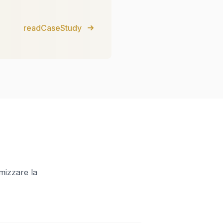
readCaseStudy
mizzare la