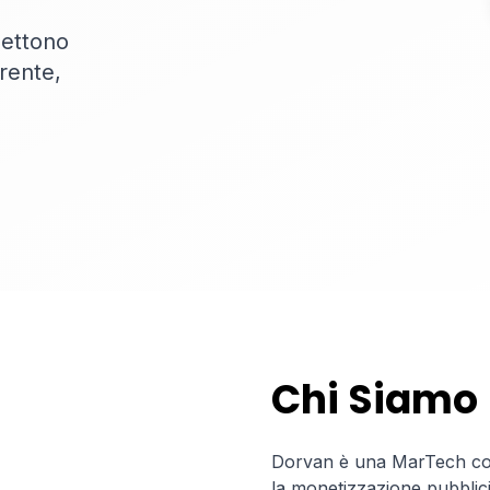
nettono
arente,
Chi Siamo
Dorvan è una MarTech comp
la monetizzazione pubblicita