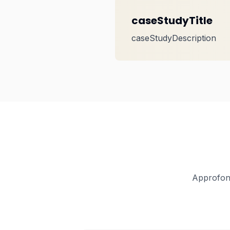
caseStudyTitle
caseStudyDescription
Approfond