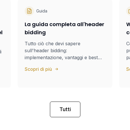
Guida
La guida completa all'header
W
l
bidding
c
Tutto ciò che devi sapere
C
sull'header bidding:
p
i
implementazione, vantaggi e best
p
practice.
Scopri di più
S
Tutti